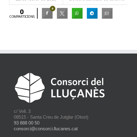
0
0
COMPARTICIONS
c/ Vell. 3
08515 - Santa Creu de Jutglar (Olost)
93 888 00 50
consorci@consorci.llucanes.cat