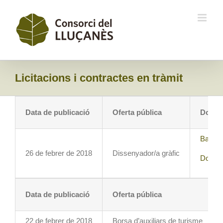
Skip
to
content
Licitacions i contractes en tràmit
Data de publicació
Oferta pública
Docum
Bases 
26 de febrer de 2018
Dissenyador/a gràfic
Docume
Data de publicació
Oferta pública
22 de febrer de 2018
Borsa d’auxiliars de turisme